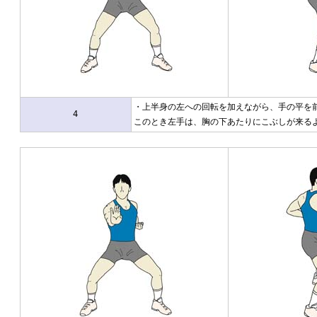
・上半身の左への回転を加えながら、手の平を
4
このとき左手は、胸の下あたりにこぶしが来る