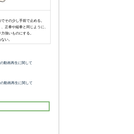
のでその少し手前で止める。
く、正拳や縦拳と同じように、
り力強いものにする。
わない。
kTopの動画再生に関して
kTopの動画再生に関して