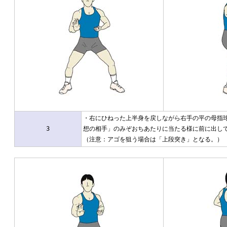
・右にひねった上半身を戻しながら右手の平の母指
3
想の相手」のみぞおちあたりに当たる様に前に出し
（注意：アゴを狙う場合は「上段突き」となる。）