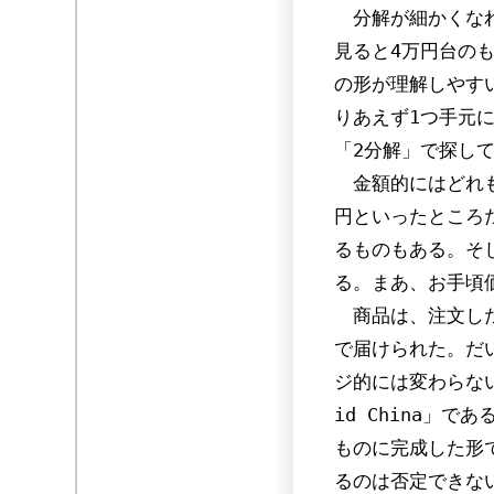
分解が細かくなれ
見ると4万円台の
の形が理解しやす
りあえず1つ手元
「2分解」で探し
金額的にはどれも似
円といったところ
るものもある。そし
る。まあ、お手頃
商品は、注文した
で届けられた。だ
ジ的には変わらない
id China」
ものに完成した形
るのは否定できな