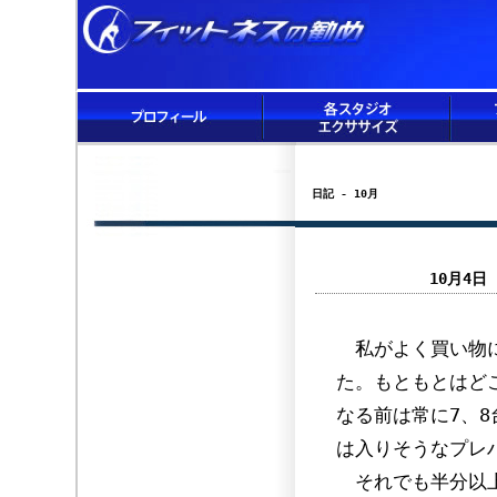
日記 - 10月
10月4
私がよく買い物に
た。もともとはど
なる前は常に7、
は入りそうなプレ
それでも半分以上