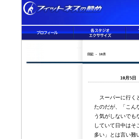
日記 - 10月
10月5
スーパーに行くと
たのだが、「こん
う気がしないでも
していて日中はそ
多い」とは言い難