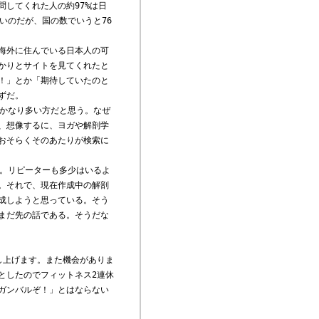
してくれた人の約97%は日
いのだが、国の数でいうと76
海外に住んでいる日本人の可
かりとサイトを見てくれたと
！」とか「期待していたのと
ずだ。
かなり多い方だと思う。なぜ
、想像するに、ヨガや解剖学
おそらくそのあたりが検索に
。リピーターも多少はいるよ
。それで、現在作成中の解剖
成しようと思っている。そう
まだ先の話である。そうだな
し上げます。また機会がありま
としたのでフィットネス2連休
ガンバルぞ！」とはならない