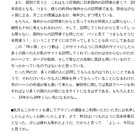
また、国別で言うと、これはもう圧倒的に日本国内の訪問者が多くて、訪問
本在住となる。つまり、残りの約3%が海外からの訪問者である。割合は少な
ヶ国に上る。月ごとの増減はあるが、毎年少しずつ増えている。
もちろん、海外からの訪問者だからと言ってそれが外国人とは限らない。
能性も十分に考えられるわけだ。そして、訪問してくれたからと言ってしっ
も限らない。国内からの訪問者でも同じだが、パッと見て「つまらなそうだ
全然違う！」ということですぐに出て行ってしまうことも往々にしてあるは
この「76ヶ国」という数は、このサイトのように日本語のサイトにしたら
多くの国々の人が私のサイトを訪問してくれているのかは分からないのだが
のページで、ポーズや筋肉、そして骨などの名称に英語も用いているので、
引っかかっているのではないかと思っている。
たった3%だが、多くの国の人に訪問してもらえるのはうれしいことである
うで、それだけいろいろな人に興味を持ってもらっていることになるわけだ
学のページの作成が落ち着いて来たら、解剖学に関しては英語でページを作
すればより多くの国の人の役になるサイトになるはずである。もちろんまだ
～、15年から20年くらい先になるかな…。
■先月もこのサイトを通してアマゾンの通販をご利用いただいた方にお礼申
したらよろしくお願いいたします。さて、昨日はいつものように完全休養日
となった。少しは疲れも取れたようだ。だからと言って、「よしっ、今日は
と思うが…。