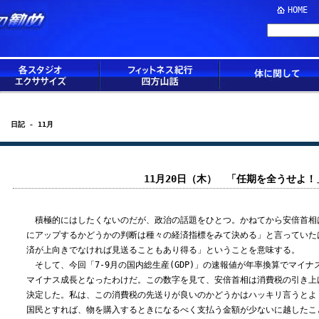
HOME
日記 - 11月
11月20日（木） 「任期を全うせよ！
積極的にはしたくないのだが、政治の話題をひとつ。かねてから安倍首相は
にアップするかどうかの判断は種々の経済指標をみて決める」と言っていた
済が上向きでなければ見送ることもあり得る」ということを意味する。
そして、今回「7-9月の国内総生産(GDP)」の速報値が年率換算でマイナス
マイナス成長となったわけだ。この数字を見て、安倍首相は消費税の引き上
決定した。私は、この消費税の先送りが良いのかどうかはハッキリ言うとよ
国民とすれば、物を購入するときになるべく支払う金額が少ないに越したこ