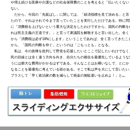
や増え続ける医療や介護などの社会保障費のことを考えると「払いたくない
ない。
だから、今回の「先延ばし」に関しては、「経済指標を見て決める」と言
たので、それはそれで今まで言っていたことを実行しただけである。特に問
に「消費税を上げないという重大な決定をしたわけですから、国民の判断を
れは民主主義の王道です。」と言って衆議院を解散すると言い出した。全く
から「消費税は必ず10%にします」ということであれば、全く言ってきたこ
から、「国民の判断を仰ぐ」というのは「ごもっとも」となる。
私は、今の政権を批判して野党を応援したいとここで記したいわけでなく
民の目線とは全く違う方向を向き、自分たちの都合を最優先しているような
うには膨大な費用がかかるはずである。そんなことはお構いなしで、とにか
なることを最優先に考えている節がある。そこで私は声を大にして言いたい
プラスして「早く政治家の数を減らして税金の無駄遣いを止めよ！」と…。