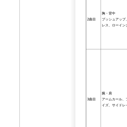
胸・背中
2曲目
プッシュアップ
レス、ローイン
腕・肩
3曲目
アームカール、
イズ、サイドレ