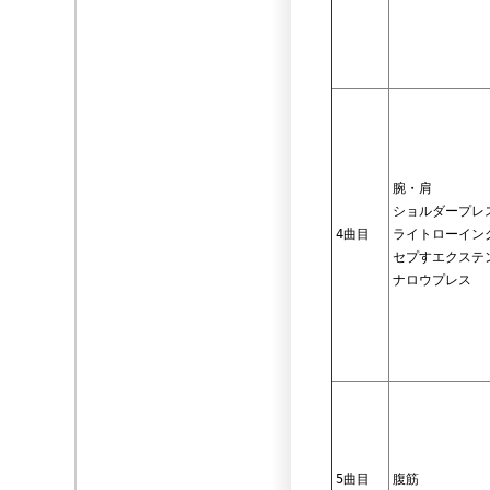
腕・肩
ショルダープレ
4曲目
ライトローイン
セプすエクステ
ナロウプレス
5曲目
腹筋