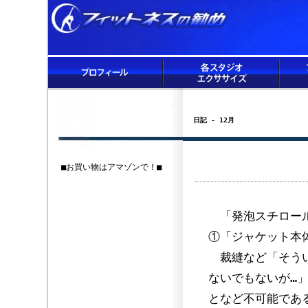
日記 - 12月
■お買い物はアマゾンで！■
「発泡スチロール
①「ジャケット本
裁縫など「そうい
ないでもないが…
となど不可能であ