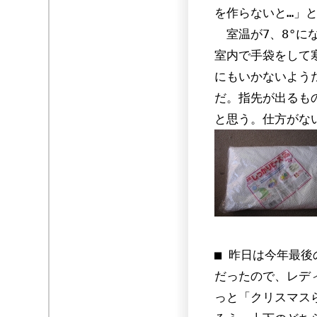
を作らないと…」
室温が7、8°に
室内で手袋をして
にもいかないよう
だ。指先が出るも
と思う。仕方がな
■ 昨日は今年最
だったので、レデ
っと「クリスマス