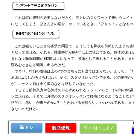
これは特に説明の必要はないだろう。筋トレのスクワットで重いウエイト
になってしまう。ほとんどの場合、やっているときに「グキッ！」となるの
これは寝ているときの姿勢の問題で、どうしても骨板を前傾したままの姿
となって表れる。それも、睡眠時間が8時間以上の場合である。身体の疲れ
きれなく睡眠時間が8時間以上になって、腰痛として表れることがある。また
寝込むときなど顕著に出るわけだ。
つまり、昨日の腰痛は上の2つのどちらにも当てはまらない。よって、「
原因は1つしか考えられない。そう、スタジオレッスンである。どの動作が
が、レッスン前は全く痛みなどは感じていなかった。
そこそこ筋持久力や心肺持久力を求められるレッスンでは、その時の体調
ンに現れる。今までは月曜のスタジオレッスンで腰痛になるようなことなど
格的に「老い」が来たのか…？」と思わざるを得ない。やれやれである。ま
きないのだけど…。