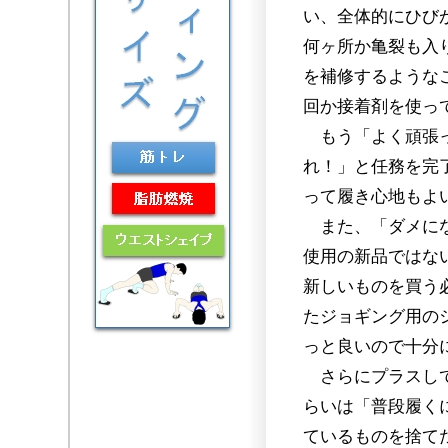
い、全体的にひび
何ヶ所か亀裂も入
を補修するような
回か接着剤を使っ
もう「よく頑張っ
れ！」と任務を完
って履き心地もよ
また、「ダメにな
使用の新品ではな
新しいものを買う
たジョギング用の
っと良いので十分
さらにプラスして
らいは「普段履く
ているものを捨て