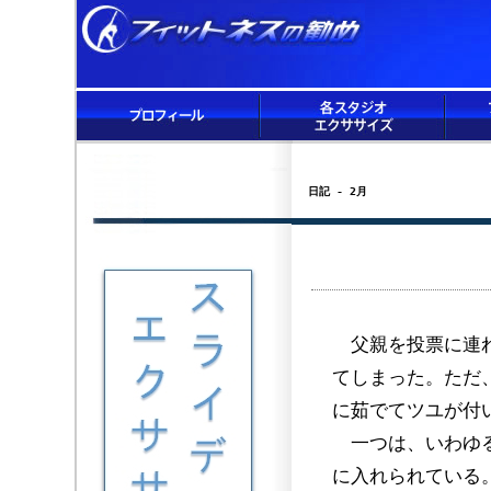
日記 - 2月
父親を投票に連れ
てしまった。ただ
に茹でてツユが付
一つは、いわゆる
に入れられている