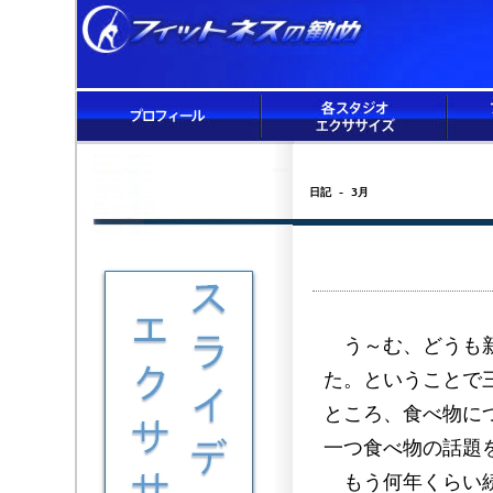
日記 - 3月
う～む、どうも新
た。ということで
ところ、食べ物に
一つ食べ物の話題
もう何年くらい続