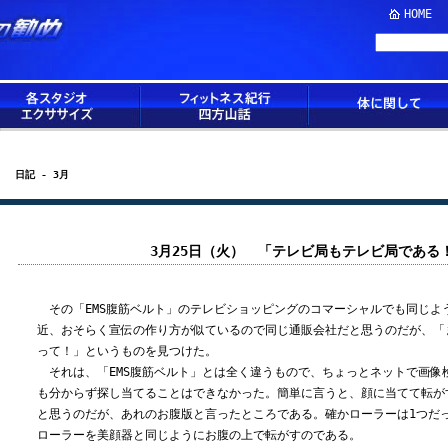
HOME
日記 - 3月
3月25日（火） 「テレビ局もテレビ局である
その「EMS腹筋ベルト」のテレビショッピングのコマーシャルでも同じよ
近、おそらく宣伝の作り方が似ているので同じ通販会社だと思うのだが、「
って！」というものを見つけた。
それは、「EMS腹筋ベルト」とは全く違うもので、ちょっとネットで画像
も分からず探し当てることはできなかった。簡単に言うと、顔に当てて転が
と思うのだが、あれのお腹版と言ったところである。確かローラーは1つだ
ローラーを美顔器と同じようにお腹の上で転がすのである。