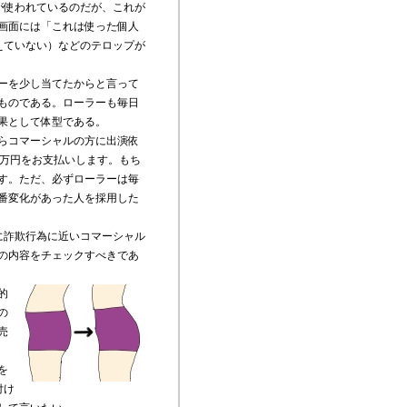
が使われているのだが、これが
画面には「これは使った個人
えていない）などのテロップが
ーを少し当てたからと言って
ものである。ローラーも毎日
果として体型である。
らコマーシャルの方に出演依
2万円をお支払いします。もち
す。ただ、必ずローラーは毎
番変化があった人を採用した
に詐欺行為に近いコマーシャル
の内容をチェックすべきであ
的
の
売
を
付け