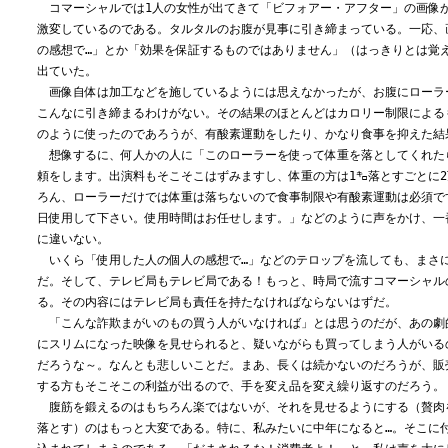
コマーシャルでは1人の女性が出てきて「ビフォアー・アフター」の画像
激変しているのである。タルタルのお腹が見事に引き締まっている。一応、
の感想で…」とか「効果を保証するものではありません」（はっきりとは覚
出ていた。
画像自体は加工などを施しているようには思えなかったが、お腹にローラ
こんなに引き締まるわけがない。その結果のほとんどはカロリー制限による
のように使ったのであろうが、有酸素運動をしたり、かなり食事を抑えた結
想像するに、何人かの人に「このローラーを使って体重を落としてくれた
頼をします。出演料もそこそこはずみますし、体重の方は1㌔落とすごとに
ろん、ローラーだけでは体重は落ちないので食事制限や有酸素運動は必須で
日使用して下さい。使用時間はお任せします。」などのように声をかけ、一
に違いない。
いくら「使用した人の個人の感想で…」などのテロップを流しても、まさ
だ。そして、テレビ局もテレビ局である！もっと、時局で流すコマーシャル
る。その内容にはテレビ局も責任を持たなければならないはずだ。
「こんな詐欺まがいの
もの買う人がいなければ」とは思うのだが、あの劇
にスリムになった映像を見せられると、疑いながらも買ってしまう人がいる
だろうな～。なんとも悲しいことだ。まあ、長くは続かないのだろうが、販
する方もそこそこの利益が出るので、手を変え品を変え繰り返すのだろう。
腹筋を鍛えるのはもちろん楽ではないが、それを見せるようにする（贅肉
落とす）のはもっと大変である。特に、私みたいに中年になると…。そこに