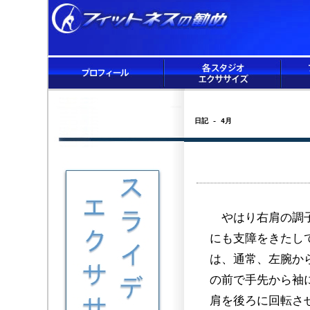
日記 - 4月
やはり右肩の調子
にも支障をきたし
は、通常、左腕か
の前で手先から袖
肩を後ろに回転さ