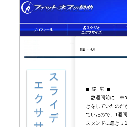
日記 - 4月
■ 暖 房 ■
数週間前に、車で
きをしていたのだ
ていたので、1週
スタンドに急きょ