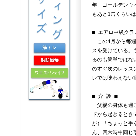
年、ゴールデンウ
もあと1缶くらい
■ エアロ中級クラ
この4月から毎週
スを受けている。
るのも簡単ではな
のすぐ次のレッス
レでは味わえない
■ 介 護 ■
父親の身体も週ご
ドから起きるとき
が）「ちょっと手
ん、四六時中同じ