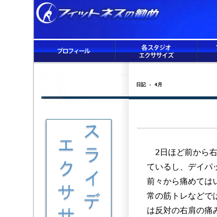
日記 - 4月
2日ほど前から右
ているし、デイパ
前々から痛めては
常の筋トレなどで
は反対の右肩の痛