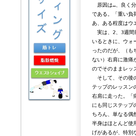
原因は…、良く分
である。「重い負
あ、ある程度はウ
実は、2、3週間
いるときに、ウォ
ったのだが、（も
ない）右肩に激痛
のでそのままレッ
そして、その後の
テップのレッスン
右肩に走った。「
にも同じステップ
ちろん、単なる偶
半身はほとんど使
げがあるが、特別