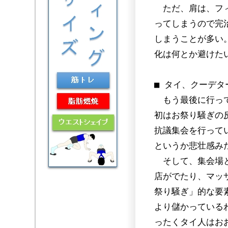
ただ、肩は、フィ
ってしまうので完
しまうことが多い
化は何とか避けた
■ タイ、クーデタ
もう最後に行って
初はお祭り騒ぎの
抗議集会を行って
というか悲壮感み
そして、集会場と
店がでたり、マッ
祭り騒ぎ」的な要
より儲かっている
ったくタイ人はお