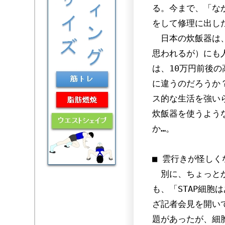
る。今まで、「な
をして修理に出し
日本の炊飯器は、
思われるが）にも
は、10万円前後
に違うのだろうか
ス的な生活を強い
炊飯器を使うよう
か…。
■ 雲行きが怪しく
別に、ちょっとか
も、「STAP細胞
ざ記者会見を開い
題があったが、細