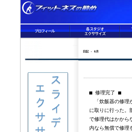
日記 - 6月
■ 修理完了 ■
「炊飯器の修理が
に取りに行った。
で修理代はかから
内なら無償で修理