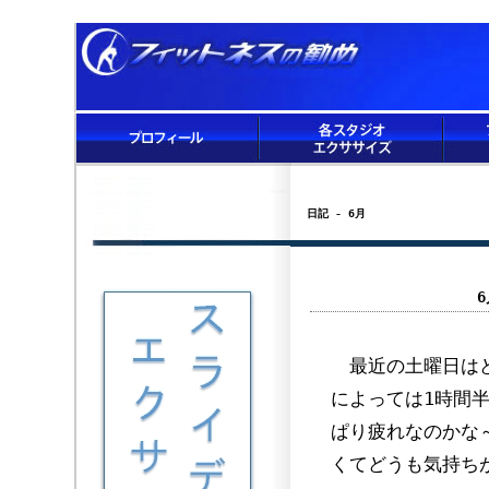
日記 - 6月
最近の土曜日はど
によっては1時間
ぱり疲れなのかな
くてどうも気持ち