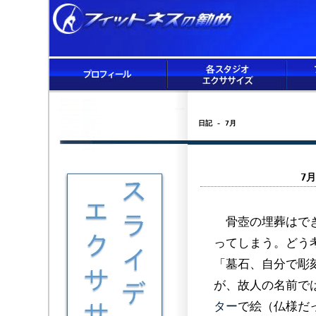
日記 - 7月
7
骨壺の埋葬はでき
ってしまう。どう
「墓石、自分で彫
が、故人の名前で
ター
で絵（仏様だ