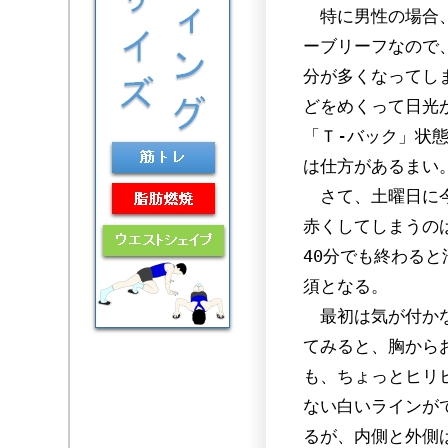
特に男性の場合、
ーブリーフなので
分が多くなってし
どをめくって日光
「Ｔ-バック」状
は仕方があるまい
さて、土曜日に今
赤くしてしまうの
40分でも終わる
須となる。
最初は気が付かな
てみると、胸から
も、ちょっとヒリ
ない白いラインが
るが、内側と外側