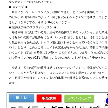
身を鍛えることになるわけである。
■ ステップ ■
最近になって「レッスンに少しは慣れてきた」というのを実感している。
のだが、受け始めの時のように、何が何だかわからなくて立ち止まってしま
きたような気がする。今週は80点くらいかな～。
■ 筋持久力系のスタジオレッスン ■
毎週木曜日に受けている軽い負荷での筋持久力系のレッスンも、また来月
り今月が今の動作が最終月になり、いつも自宅にいるときは「今日は少しは
し気合を入れるのだが、レッスン前に筋トレを少しやっているうちに「今日
や！」となり、このところウエイトの変化がなかったのだが、昨日は下半身
いウエイト（1㌔）を片側に1つ増やすことができた。つまり、たった2㌔の
いで行っていたので10%も増えていないのだが、これがけっこう辛かった。
今週は、多少の疲労の蓄積は感じていたものの「いや～、身体がダルイな
な？！」などと言う日はなく、コンスタントに身体を動かすことができた。
と、月曜日が祭日で、いつもの辛い自体重での筋持久力系のレッスンを受け
がする。