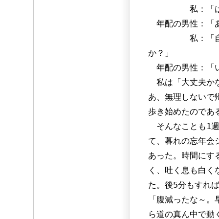
私：「はい、
年配の男性：「あ
私：「自転車に
か？」
年配の男性：「い
私は「大丈夫かな
あ、無理しないで
歩き始めたのであ
そんなことも1週
て、暮れの忘年会
あった。時間にす
く、吐く息も白く
た。後5分もすれ
「腹減ったな～。
ら道の真ん中で動