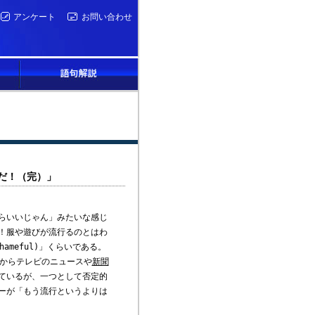
アンケート
お問い合わせ
んだ！（完）」
らいいじゃん」みたいな感じ
！服や遊びが流行るのとはわ
l/shameful)」くらいである。
からテレビのニュースや
新聞
を伝えているが、一つとして否定的
ーが「もう流行というよりは