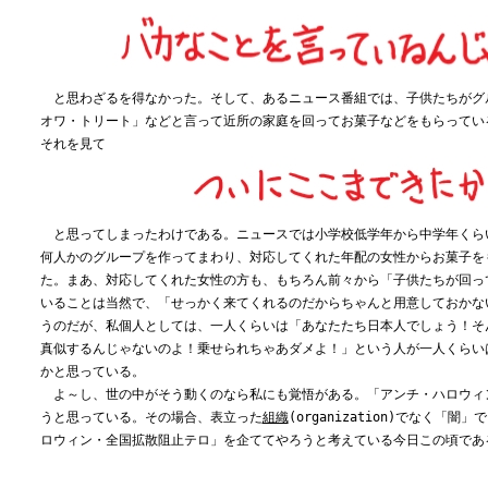
と思わざるを得なかった。そして、あるニュース番組では、子供たちがグ
オワ・トリート」などと言って近所の家庭を回ってお菓子などをもらってい
それを見て
と思ってしまったわけである。ニュースでは小学校低学年から中学年くら
何人かのグループを作ってまわり、対応してくれた年配の女性からお菓子を
た。まあ、対応してくれた女性の方も、もちろん前々から「子供たちが回っ
いることは当然で、「せっかく来てくれるのだからちゃんと用意しておかな
うのだが、私個人としては、一人くらいは「あなたたち日本人でしょう！そ
真似するんじゃないのよ！乗せられちゃあダメよ！」という人が一人くらい
かと思っている。
よ～し、世の中がそう動くのなら私にも覚悟がある。「アンチ・ハロウィ
うと思っている。その場合、表立った
組織
(organization)でなく「
ロウィン・全国拡散阻止テロ」を企ててやろうと考えている今日この頃であ