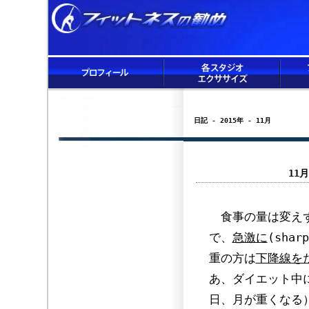
日記 - 2015年 - 11月
11
食事の量は変えず
で、
急激に
(sha
重の方は
下降線を
あ、ダイエット中
日、月が重くなる）