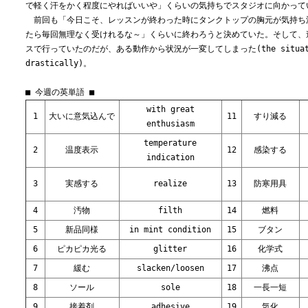
で軽く汗をかく程度にやればいいや」くらいの気持ちでスタジオに向かって
前回も「今日こそ、レッスンが終わった時にタンクトップの胸元が気持ち
たら毎回無理なく受けれるな～」くらいに終わろうと決めていた。そして、
スで行っていたのだが、ある動作から状況が一変してしまった(the situatio
drastically)。
■ 今週の英単語 ■
with great
1
大いに意気込んで
11
すり減る
enthusiasm
temperature
2
温度表示
12
感染する
indication
3
実感する
realize
13
防寒用具
4
汚物
filth
14
燃料
5
新品同様
in mint condition
15
ブタン
6
ピカピカ光る
glitter
16
化学式
7
緩む
slacken/loosen
17
沸点
8
ソール
sole
18
一長一短
9
接着剤
adhesive
19
気化