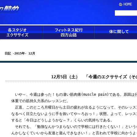
HOME
日記 -2015年- 12月
12月5日（土） 「今週のエクササイズ（そ
いや～、今週は参った！もの凄い筋肉痛(muscle pain)である。原因
体重での筋持久力系のレッスンだ。
正直、このところ月曜日から土日の疲れが出るようになって、そのレッス
なるべく目立たないように手を抜いてや～ろおっ！」状態。よって、レッス
すると「今日はどうしようかな～？」くらいの気持ちである。
それでも、「勉強なんかつまらないので学校には行きたくない！」という
んかしなくていいから友達と遊んできなさい！」と言われて学校に向かうよ