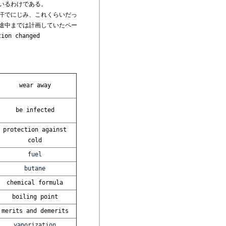
いるわけである。
汗でにじみ、これくらいだっ
途中までは計画していたペー
n changed
wear away
be infected
protection against
cold
fuel
butane
chemical formula
boiling point
merits and demerits
vaporization