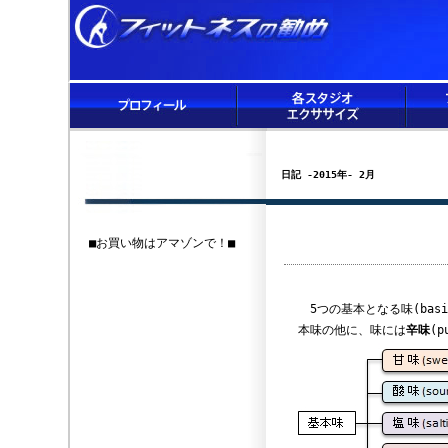
日記 -2015年- 2月
■お買い物はアマゾンで！■
5つの基本となる味(bas
本味の他に、味には
辛味
(p