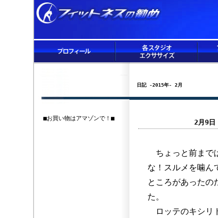
日記 -2015年- 2月
■お買い物はアマゾンで！■
2月9
ちょっと前までは
な！スルメを噛ん
ところがあったの
た。
ロッテのキシリト