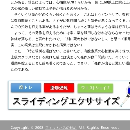
とがある。場合によっては、心拍数が70くらいから一気に160以上に跳ね
の心臓の激しい鼓動で上半身が揺れるのが分かる。
そういう状態がどのくらい続くかと言うと、これはもうピンキリで、数秒
ば数時間続くこともある。さすがに数時間も続くと気分が悪くなってくる。
んで心拍数を抑える薬があるようだが、ちょっと前はそのような薬は存在し
よって、その発作を抑えるためには常に薬を服用しなければならなかった
神経が落ちる」と言われたので、「別に死ぬわけではないし…」と思って服
実、この病気は生死にかかわる病気ではない）
また、「時と場所を選ばない」と書いたが、有酸素系の心拍数を高く保つ
上級のクラスなど）を続けた後には決まって発作が数日間続いた。そういう
運動を控えるとまた落ち着くのであった。つまり、「発作が出ると激しい運
たのである。
Copyright © 2008
フィットネスの勧め
All Rights Reserved.