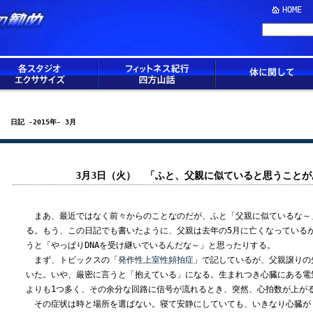
HOME
日記 -2015年- 3月
3月3日（火） 「ふと、父親に似ていると思うことが
まあ、最近ではなく前々からのことなのだが、ふと「父親に似ているな～
る。もう、この日記でも書いたように、父親は去年の5月に亡くなっている
うと「やっぱりDNAを受け継いでいるんだな～」と思ったりする。
まず、トピックスの「
発作性上室性頻拍症
」で記しているが、父親譲りの
いた。いや、厳密に言うと「抱えている」になる。生まれつき心臓にある電
よりも1つ多く、その余分な回路に信号が流れるとき、突然、心拍数が上が
その症状は時と場所を選ばない。寝て安静にしていても、いきなり心臓が