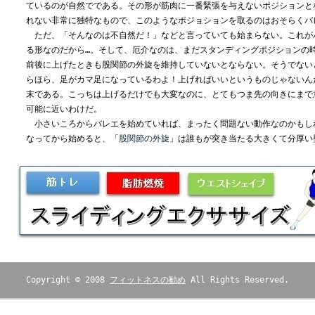
ているのが自然でである。その形が筋肉に一番緊張を与えないポジションと
れない非常に独特なもので、このようなポジョションを取るのはおそらくバ
ただ、「そんなのは不自然だ！」などと言っていても始まらない。これが
る形なのだから…。そして、厄介なのは、まだスタンディングポジションの
前後に上げたときも股関節の外旋を維持していないとならない。そうでない
らほら、足がカマ足になっているわよ！上げればいいというものじゃないん
末である。こっちは上げるだけでも大変なのに、とてもつま先の向きにまで
可能に近いわけだ。
小さいころからバレエを始めていれば、まったく問題ない動作なのかもし
なってから始めると、「
股関節の外旋
」は誰もが突き当たる大きくて分厚い
Copyright © 2008
フィットネスの勧め
All Rights Reserved.