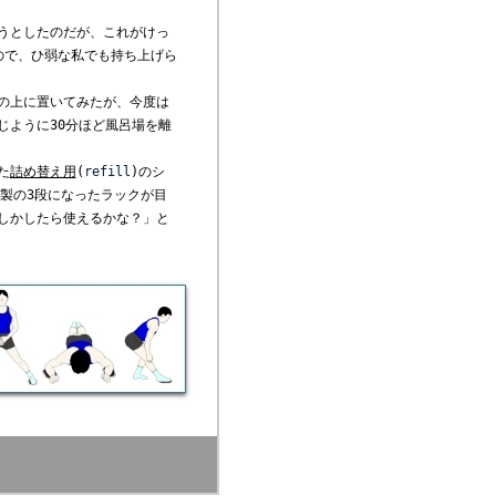
うとしたのだが、これがけっ
ので、ひ弱な私でも持ち上げら
の上に置いてみたが、今度は
じように30分ほど風呂場を離
た
詰め替え用
(
refill
)のシ
製の3段になったラックが目
しかしたら使えるかな？」と