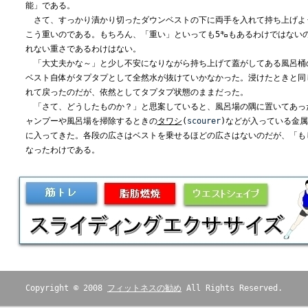
能」である。
さて、すっかり漬かり切ったダウンベストの下に両手を入れて持ち上げよ
こう重いのである。もちろん、「重い」といっても5㌔もあるわけではない
れない重さであるわけはない。
「大丈夫かな～」と少し不安になりながら持ち上げて蓋がしてある風呂桶
ベスト自体がタプタプとして全然水が抜けていかなかった。浸けたときと同
れて戻ったのだが、依然としてタプタプ状態のままだった。
「さて、どうしたものか？」と思案していると、風呂場の隅に置いてあっ
ャンプーや風呂場を掃除するときの
タワシ
(
scourer
)などが入っている金属
に入ってきた。各段の広さはベストを乗せるほどの広さはないのだが、「も
なったわけである。
Copyright © 2008
フィットネスの勧め
All Rights Reserved.