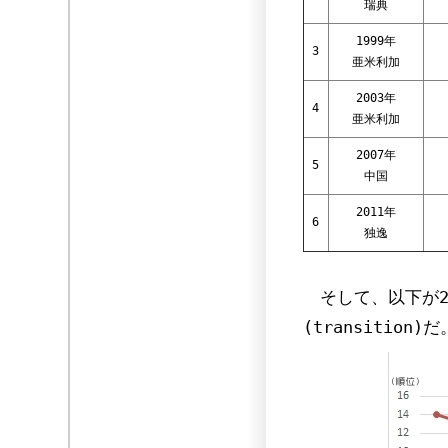
瑞典
1999年
3
亜米利加
2003年
4
亜米利加
2007年
5
中国
2011年
6
独逸
そして、以下が20
(transition)だ