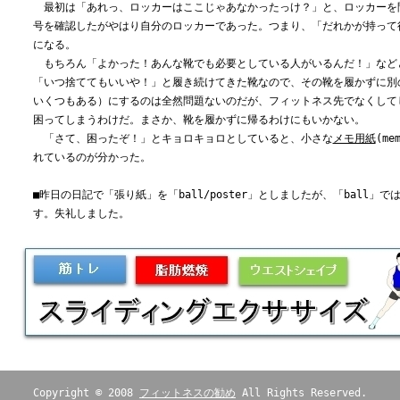
最初は「あれっ、ロッカーはここじゃあなかったっけ？」と、ロッカーを
号を確認したがやはり自分のロッカーであった。つまり、「だれかが持って
になる。
もちろん「よかった！あんな靴でも必要としている人がいるんだ！」など
「いつ捨ててもいいや！」と履き続けてきた靴なので、その靴を履かずに別
いくつもある）にするのは全然問題ないのだが、フィットネス先でなくして
困ってしまうわけだ。まさか、靴を履かずに帰るわけにもいかない。
「さて、困ったぞ！」とキョロキョロとしていると、小さな
メモ用紙
(m
れているのが分かった。
■昨日の日記で「張り紙」を「ball/poster」としましたが、「ball」で
す。失礼しました。
Copyright © 2008
フィットネスの勧め
All Rights Reserved.