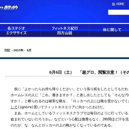
HOME
日記 -2015年- 6月
6月6日（土） 「超グロ、閲覧注意！（そ
仮に「よかったらお持ち帰りください」という張り紙をしたとしてもだれ
ホームレスの人に「これ、履きますか？」と差し出したとしても「そんな汚
すか！」と断られるのは確実な靴を、「ロッカーの上には靴を置かないでく
して
(ignore)置いてフィットネスエリアに向かったわけだ。
まあ、ホームとしているフィットネスクラブでは毎日のように行っている
盗まれていないだろうか…」などという心配は微塵もなく、2時間ほど汗を
のだが、な、なんとロッカーの上の靴がなくなっているのである。