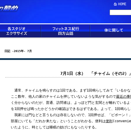
HOME
日記 -2015年- 7月
7月1日（水） 「チャイム（その2）
通常、チャイムを鳴らすのは1回である。まず1回鳴らしてみて「いるかな
ここ数年、他人の家のチャイムを押していないような気がするので
最近の事
く分からないのだが、普通、訪問者は、よっぽど門と玄関とが離れているよ
を1回押せば鳴ったかどうかの確認はできるはずである。よって、1回鳴ら
我家には門などと言うものは存在しないので、1回押せば、「ピポーン！
部屋にいても「だれか来たな」ということがわかる。便利は
便利
(conve
いたように、時としては睡眠の妨げにもなったりする。