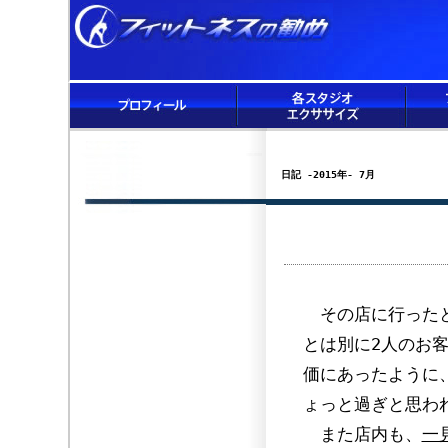
日記 -2015年- 7月
その店に行ったと
とは別に2人のお
価にあったように
ょっと過ぎと思わ
また店内も、
一