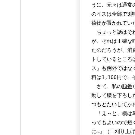
うに、元々は通常
のイスは全部で3
荷物が置かれてい
ちょっと話はそれ
が、それは正確な呼
たのだろうが、消費
トしているところ
ス」も例外ではなく
料は1,100円で
さて、私の
順番
動して腰を下ろし
つもとたいしてか
「え～と、横は耳
ってもよいので短
に…」（「刈り上