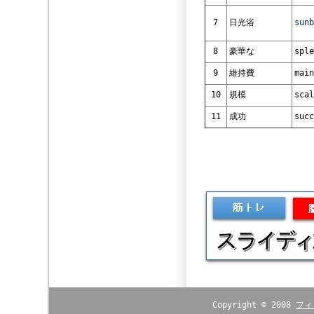
7
日光浴
sunb
8
豪華な
sple
9
維持費
main
10
規模
scal
11
成功
succ
Copyright © 2008
フィ