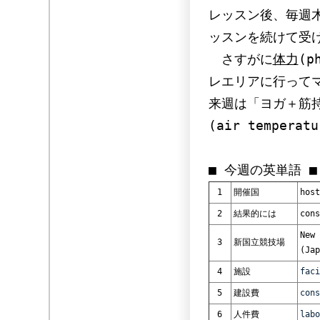
レッスン後、毎週
ッスンを続けて受
さすがに
体力
(p
レエリアに行って
来週は「ヨガ＋筋
(air temper
■ 今週の英単語 ■
1
開催国
host
2
結果的には
cons
New 
3
新国立競技場
(Jap
4
施設
faci
5
建設費
cons
6
人件費
labo