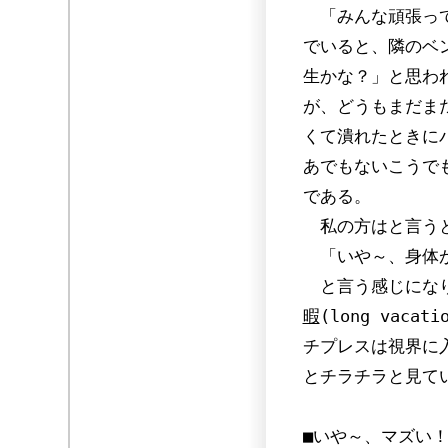
「みんな頑張って
でいると、隣のベ
生かな？」と思わ
が、どうもまだま
くて潰れたときに
あでもないこうで
である。
私の方はと言うと
「いや～、身体が
と言う感じになり
暇
(long vac
チプレスは視界に
とチラチラと見て
■いや～、マズい