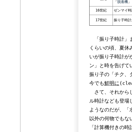
「
脱進機
」
16世紀
ゼンマイ時
17世紀
振り子時計
「振り子時計」ま
くらいの頃、夏休
いが振り子時計が
ン」と時を告げて
振り子の「チク、
今でも
鮮明に
(cl
さて、それからし
ル時計なども登場
ようなのだが、「水
以外の何物でもな
「計算機付きの時