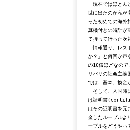
現在ではほとんど
世に出たのが私が
った初めての海外
算機付きの時計が
て持って行った次
情報通り、レスト
か？」と何回か声
の10倍ほどなの
リバリの社会主義
では、基本、換金
そして、入国時に
は
証明書
(cert
はその証明書を元
金したルーブルよ
ーブルをどうやっ