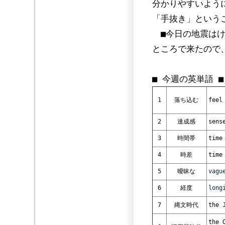
分かりやすいよう
「手抜き」という
■今日の地震はけ
ところで来たので
■ 今週の英単語 ■
1
落ち込む
feel
2
達成感
sens
3
時間帯
time
4
時差
time
5
曖昧な
vagu
6
経度
long
7
縄文時代
the 
the 