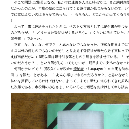
そこで問題は2期分となる。私が市に連絡を入れた時点では、まだ納付期
なかったのだが、年度の始めに送られてくる納付書が見つからないので、い
でに支払えないのは明らかであった。（ もちろん、どこからか出てくる可
）
よって、市に連絡を入れたときに、ベストな方法としては納付書が見つか
のだろうが、「 どうせまた督促状がくるだろう… 」くらいに考えていた。
警告書 」であった。
正直「な、な、な、何で？」と思わないでもなかった。正式な期日までに
ミス以外の何ものでもないのだが、とりあえず督促状が来たら必ず支払って
えば当然だが… ）3期以降は銀行引き落としの手続きを済ませている。「 
いのだろうか？ 」という気がしないでもないが、期日までに支払わなかっ
何回かテレビで「 脱税Gメンが税金の
滞納者
(taxpayer) の自宅を
面 」を観たことがある。「 あんな感じで来るのだろうか？」と思いなが
払いを拒否しているわけではない。よって、すぐに新たに送られてきた振込
た次第である。市役所のみなさま、いろいろとご迷惑をお掛けして申し訳あ