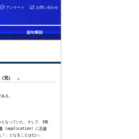
アンケート
お問い合わせ
！（完） 」
である。
となっていた。そして、3期
書
(application) に
不備
まった！」となることはない。