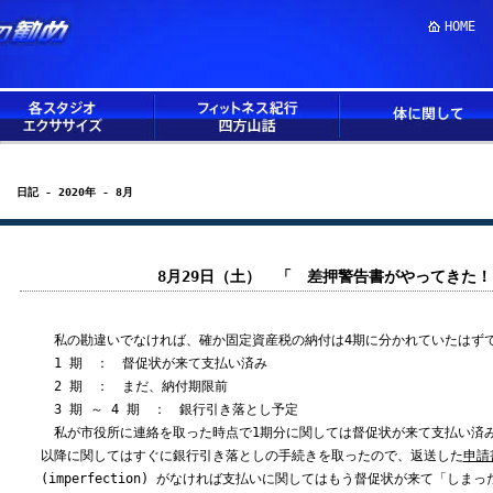
HOME
日記 - 2020年 - 8月
8月29日（土） 「 差押警告書がやってきた
私の勘違いでなければ、確か固定資産税の納付は4期に分かれていたはず
1 期 ： 督促状が来て支払い済み
2 期 ： まだ、納付期限前
3 期 ～ 4 期 ： 銀行引き落とし予定
私が市役所に連絡を取った時点で1期分に関しては督促状が来て支払い済み
以降に関してはすぐに銀行引き落としの手続きを取ったので、返送した
申請
(imperfection) がなければ支払いに関してはもう督促状が来て「し