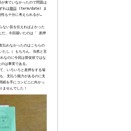
限が来ていなかったので問題は
ずれは
期日
(term/date) ま
能性も十分に考えられるが…
らない旨を伝えればよかった
ただ、今回届いたのは「 差押
支払わなかったのはこちらの
いたし（ もちろん、当然と言
それなのに今回は督促状ではな
たのは事実である。
訪れて、いろいろと差押をする場
らも、支払う能力があるのに支
用紙を手にコンビニに向かっ
りませんでした！