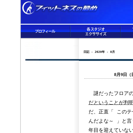
日記 - 2020年 - 8月
8月9日
謎だったフロアの
だということが判
だ、正直「 この
んだよな～ 」と言
年目を迎えていない