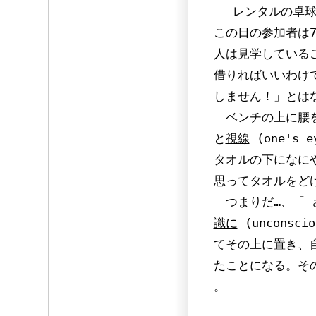
「 レンタルの卓
この日の参加者は
人は見学している
借りればいいわけ
しません！」とは
ベンチの上に腰を
と
視線
(one's
タオルの下になに
思ってタオルをど
つまりだ…、「 
識に
(uncons
てその上に置き、
たことになる。そ
。