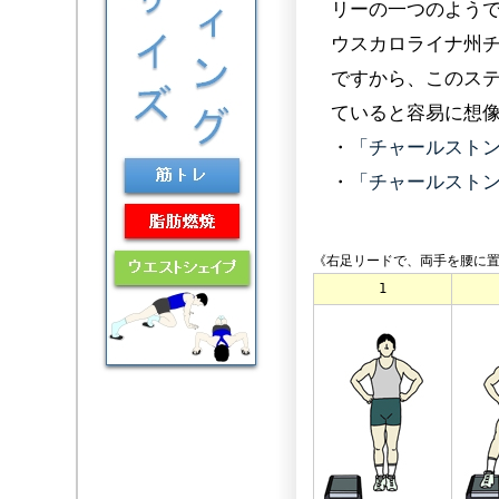
リーの一つのようで
ウスカロライナ州
ですから、このス
ていると容易に想
・
「チャールスト
・
「チャールストン
《右足リードで、両手を腰に
1