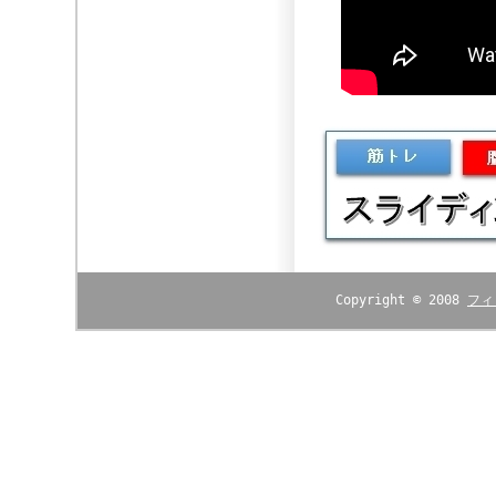
Copyright © 2008
フィ