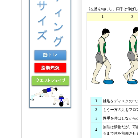
《左足を軸にし、両手は伸ば
1
2
1
軸足をディスクの中
2
もう一方の足をフロ
3
両手を伸ばしながら
無理は禁物だが、可
4
るまで体を前傾させ