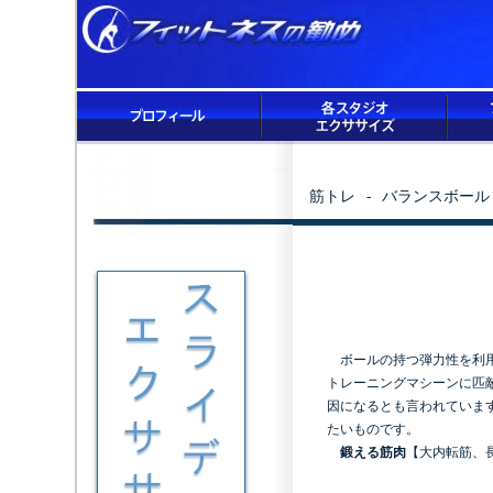
筋トレ - バランスボー
ボールの持つ弾力性を利用
トレーニングマシーンに匹
因になるとも言われていま
たいものです。
鍛える筋肉
【
大内転筋
、