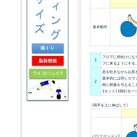
基本動作
フロアに仰向けにな
1
プに来るようにする
息を吐きながらお尻
基本的には同じカウ
2
肉に刺激を与えるこ
1セット(10回)を
《両手を上に伸ばして》
バリエーション1