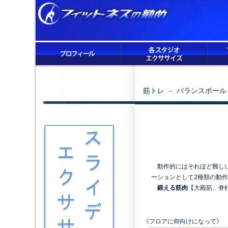
筋トレ - バランスボー
動作的にはそれほど難しい
ーションとして2種類の動
鍛える筋肉
【
大殿筋
、
脊
《フロアに仰向けになって》