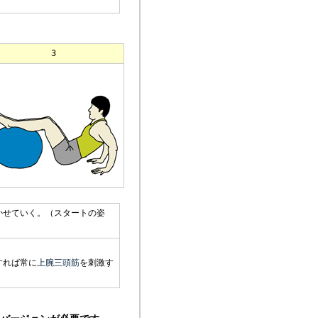
3
かせていく。（スタートの姿
すれば常に
上腕三頭筋
を刺激す