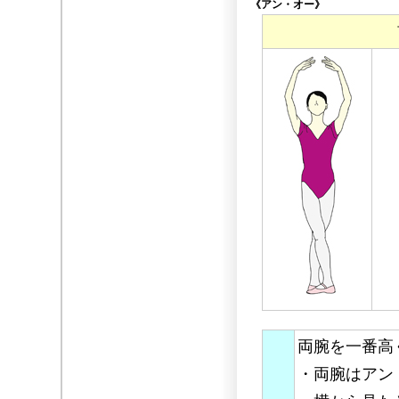
《アン・オー》
両腕を一番高
・両腕はアン